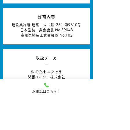
許可内容
建設業許可 建築一式（般-25）第9610号
日本塗装工業会会員 No.39048
高知県塗装工業会会員 No.102
取扱メーカ
ー
株式会社 エクセラ
関西ペイント株式会社
日本ペイント株式会社
大日本塗料株式会社
お電話はこちら！
kikusui electronics corp.
アロン化成株式会社
SK化研株式会社
アスティックペイントオリエンタルホーム
サービス
藤倉化成株式会社
水谷ペイント株式会社